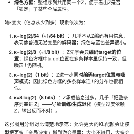
绿色方框
：整组序列共用同一个Z，便于看出Z是否
「锁定」了某些全局属性。
随κ变大（信息从少到多）现象依次为：
κ=log(2)/64（≈1/64 bit）
：几乎不从Z编码有用信息，
表现像普通无潜变量的解码器；绿色与蓝色差异很小。
κ=log(2)/8（≈1/8 bit）
：Z先学会
只编码target的位
置
；绿色方框中target位置在多条样本里保持一致，但
噪声 ! 仍随机。
κ=log(2)（1 bit）
：Z进一步
同时编码target位置与噪
声模式
；因此绿色方框的多条样本连 ! 的分布也很相
似。
κ=8·log(2)（8 bits）
：Z承载信息过多，几乎「把整条
序列塞进 Z」——导致
训练/生成退化
（模型过度依赖
Z，输出反而不对）。
这张图用分组对比清楚地示范：允许更大的KL配额会让模
型把更多「全局决策」搬到潜变量里；太少不够用，太多会