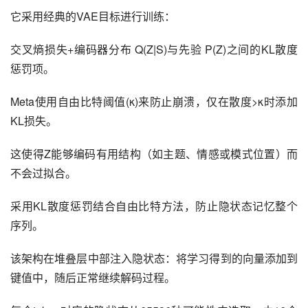
它采用经典的VAE目标进行训练：
交叉熵损失+编码器分布 Q(Z|S)与先验 P(Z)之间的KL散度
惩罚项。
Meta使用自由比特阈值(κ)来防止崩溃，仅在散度>κ时添加
KL损失。
这使得Z能够编码有用结构（如主题、情感或模式位置）而
不会过拟合。
采用KL散度惩罚结合自由比特方法，防止隐状态记忆整个
序列。
该架构在堆叠层中部注入隐状态：将学习得到的向量添加到
键值中，随后正常继续解码过程。