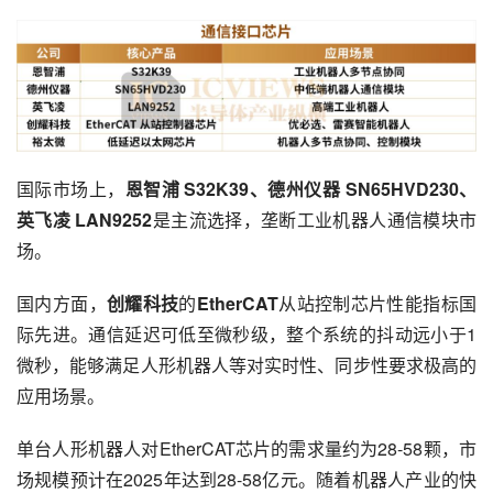
国际市场上，
恩智浦 S32K39、德州仪器 SN65HVD230、
英飞凌 LAN9252
是主流选择，垄断工业机器人通信模块市
场。
国内方面，
创耀科技
的
EtherCAT
从站控制芯片性能指标国
际先进。通信延迟可低至微秒级，整个系统的抖动远小于1
微秒，能够满足人形机器人等对实时性、同步性要求极高的
应用场景。
单台人形机器人对EtherCAT芯片的需求量约为28-58颗，市
场规模预计在2025年达到28-58亿元。随着机器人产业的快