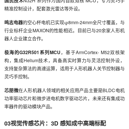
国民技术
N32H 系列作为国内首款双核 MCU，专为灵巧手
精准控制设计，配套激光雷达等外设。
鸣志电器
的空心杯电机已实现φ8mm-24mm全尺寸覆盖，与
行业标杆企业MAXON的性能相近。目前已与20余家人形机
器人企业建立合作。
极海的G32R501系列MCU
，基于ArmCortex- M52双核架
构，集成Helium技术，具备高实时算力与灵活控制外设，
支持复杂算法的高速运算，适用于人形机器人关节控制器与
灵巧手控制。
芯朋微
在人形机器人领域的相关应用产品主要是BLDC电机
功率驱动芯片和微步进电机数字驱动芯片，未来还有集成功
率器件的驱动模块产品。
03视觉传感芯片：3D 感知成中高端标配