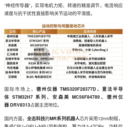
“神经传导器”，实现电机力矩、转速的精准调节，电流响应
速度与抗干扰性直接影响关节运动的平滑度。
国际市场上，
德州仪器 TMS320F28377D、意法半导
体 STM32H7 系列、安森美 MC56F84789、德州仪
器 DRV8313
占据主流地位。
国内方面，
全志科技
的
MR系列机器人
芯片采用12nm制程，
集成CPU+GPU+NPU异构架构，算力达3-4TOPs，功耗仅