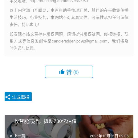
本文地址：http://dunniang.cn/archives/2960
以上内容源自互联网，由百科助手整理汇总，其目的在于收集传播
生活技巧，行业技能，本网站不对其真实性、可靠性承担任何法律
责任。特此声明！
如发现本站文章存在版权问题，烦请提供版权疑问、侵权链接、联
系方式等信息发邮件至candieraddenipc92@gmail.com，我们将及
时沟通与处理。
赞
(0)
生成海报
一枚智能戒指，撬动780亿估值
上一篇
2025年10月26日 09:05