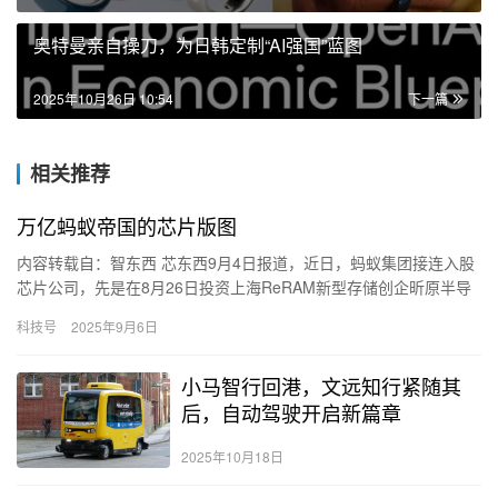
奥特曼亲自操刀，为日韩定制“AI强国”蓝图
2025年10月26日 10:54
下一篇
相关推荐
万亿蚂蚁帝国的芯片版图
内容转载自：智东西 芯东西9月4日报道，近日，蚂蚁集团接连入股
芯片公司，先是在8月26日投资上海ReRAM新型存储创企昕原半导
体，又在8月29日投资刚成立不到4个月的上海端侧AI芯…
科技号
2025年9月6日
小马智行回港，文远知行紧随其
后，自动驾驶开启新篇章
2025年10月18日