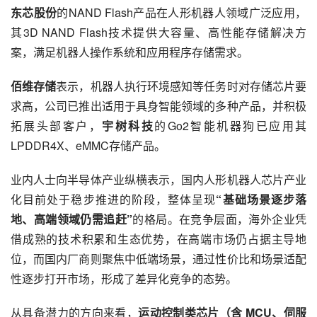
东芯股份
的NAND Flash产品在人形机器人领域广泛应用，
其3D NAND Flash技术提供大容量、高性能存储解决方
案，满足机器人操作系统和应用程序存储需求。
佰维存储
表示，机器人执行环境感知等任务时对存储芯片要
求高，公司已推出适用于具身智能领域的多种产品，并积极
拓展头部客户，
宇树科技
的Go2智能机器狗已应用其
LPDDR4X、eMMC存储产品。
业内人士向半导体产业纵横表示，国内人形机器人芯片产业
化目前处于稳步推进的阶段，整体呈现
“基础场景逐步落
地、高端领域仍需追赶”
的格局。在竞争层面，海外企业凭
借成熟的技术积累和生态优势，在高端市场仍占据主导地
位，而国内厂商则聚焦中低端场景，通过性价比和场景适配
性逐步打开市场，形成了差异化竞争的态势。
从具备潜力的方向来看，
运动控制类芯片（含 MCU、伺服